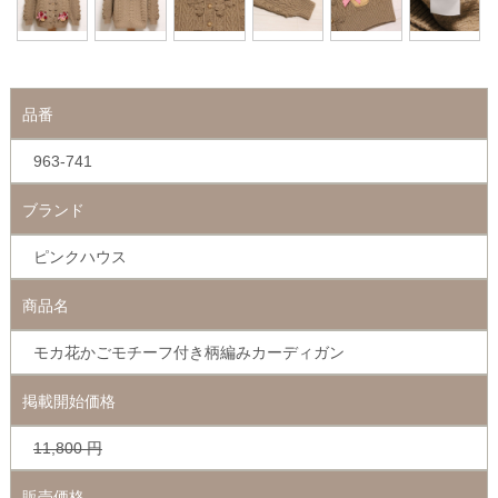
品番
963-741
ブランド
ピンクハウス
商品名
モカ花かごモチーフ付き柄編みカーディガン
掲載開始価格
11,800
円
販売価格