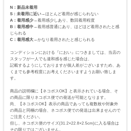
N：新品未着用
S：未着用に近い
→ほとんど着用が感じられない
A：着用感少
→着用感少しあり、数回着用程度
B：着用感中
→着用感普通にあり、ほどほど着用されたと感
じられる
C：着用感大
→かなり着用されたと感じられる
コンディションにおける『におい』につきましては、当店の
スタッフが一人でも違和感を感じた場合は、
記載するようにしておりますが個人差がございますため、あ
くまでも参考程度にお考えくださいますようお願い致しま
す。
商品の説明欄に【ネコポスOK】と表示されている場合、そ
の商品に限りネコポス便での発送が可能となります。
尚、【ネコポスOK】表示の商品であっても複数枚や対象外
の商品と同梱の場合、ネコポス便での発送は出来ませんので
ご注意ください。
但し、ネコポス便のサイズ(31.2×22.8×2.5cm)に入る場合は
その限りではございません。