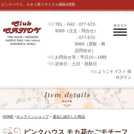
ピンクハウス、カネコ系リサイクル通販&買取
TEL・FAX：077-572-
9069（注文・問合せ）
：077-572-
9969（買取・商
品問合せ）
お問合せ等：平日10～16時
定休日：土日・祝祭日
ようこそ ゲスト 様
ログイン
HOME
>
オンラインショップ
>
過去に紹介した商品
ピンクハウス モカ花かごモチーフ