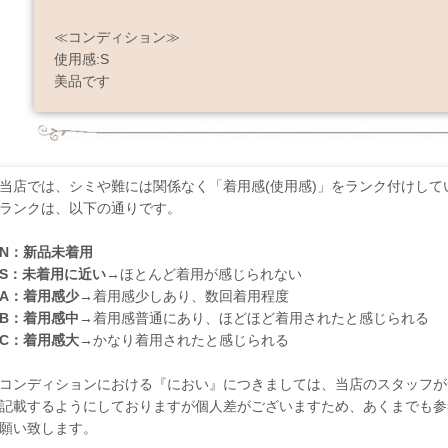
≪コンディション≫
使用感:S
美品です
当店では、シミや難には関係なく「着用感(使用感)」をランク付けして
ランクは、以下の通りです。
N：新品未着用
S：未着用に近い
→ほとんど着用が感じられない
A：着用感少
→着用感少しあり、数回着用程度
B：着用感中
→着用感普通にあり、ほどほど着用されたと感じられる
C：着用感大
→かなり着用されたと感じられる
コンディションにおける『におい』につきましては、当店のスタッフが
記載するようにしておりますが個人差がございますため、あくまでも参
願い致します。