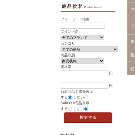
ブ
フリーワード検索
商
ブランド名
掲
カテゴリ
販
商品状態
価格帯
在
円
~
円
新着商品を優先表示
する
しない
Sold Out商品表示
する
しない