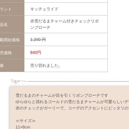
キッチュライド
ランド
赤雪だるまチャーム付きチェックリボ
品名
ンブローチ
1,200
円
載開始価格
840円
売価格
売り切れました。
庫
雪だるまのチャームが目を引くリボンブローチです
ゆらゆらと揺れるゴールドの雪だるまチャームが可愛らしいデ
赤のチェックがガーリーで、コーデのアクセントにピッタリの
≪サイズ≫
11×8cm