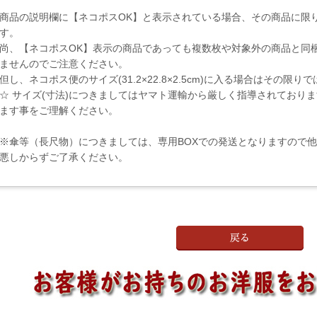
商品の説明欄に【ネコポスOK】と表示されている場合、その商品に限
す。
尚、【ネコポスOK】表示の商品であっても複数枚や対象外の商品と同
ませんのでご注意ください。
但し、ネコポス便のサイズ(31.2×22.8×2.5cm)に入る場合はその限
☆ サイズ(寸法)につきましてはヤマト運輸から厳しく指導されており
ます事をご理解ください。
※傘等（長尺物）につきましては、専用BOXでの発送となりますので
悪しからずご了承ください。