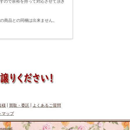
ますので余裕を持って対応させて頂き
他の商品との同梱は出来ません。
客様
買取・委託
よくあるご質問
トマップ
erved.