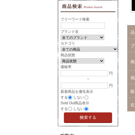
フリーワード検索
ブランド名
品
カテゴリ
ブ
商品状態
商
価格帯
円
掲
~
円
販
新着商品を優先表示
する
しない
Sold Out商品表示
在
する
しない