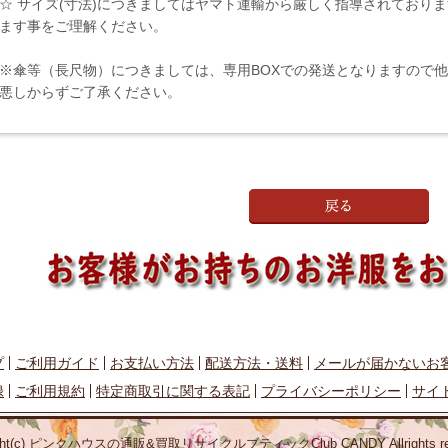
☆ サイズ(寸法)につきましてはヤマト運輸から厳しく指導されており
ます事をご理解ください。
※傘等（長尺物）につきましては、専用BOXでの発送となりますので
悪しからずご了承ください。
プ
ご利用ガイド
お支払い方法
配送方法・送料
メールが届かないお
録
ご利用規約
特定商取引に関する表記
プライバシーポリシー
サイ
ight(c) ピンクハウスの通販&買取
リサイクルブティックClub CANDY Allrights res