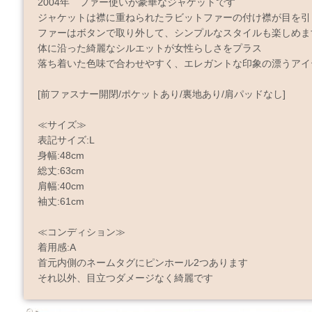
2004年 ファー使いが豪華なジャケットです
ジャケットは襟に重ねられたラビットファーの付け襟が目を引
ファーはボタンで取り外して、シンプルなスタイルも楽しめま
体に沿った綺麗なシルエットが女性らしさをプラス
落ち着いた色味で合わせやすく、エレガントな印象の漂うアイ
[前ファスナー開閉/ポケットあり/裏地あり/肩パッドなし]
≪サイズ≫
表記サイズ:L
身幅:48cm
総丈:63cm
肩幅:40cm
袖丈:61cm
≪コンディション≫
着用感:A
首元内側のネームタグにピンホール2つあります
それ以外、目立つダメージなく綺麗です