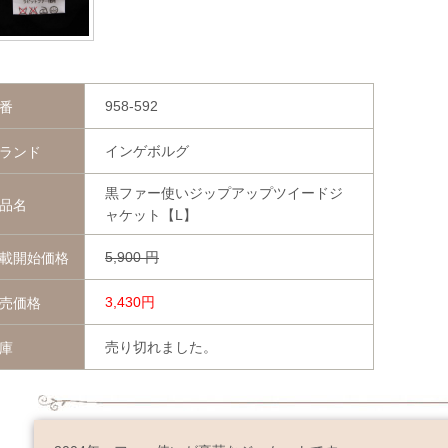
958-592
番
インゲボルグ
ランド
黒ファー使いジップアップツイードジ
品名
ャケット【L】
5,900
円
載開始価格
3,430円
売価格
売り切れました。
庫