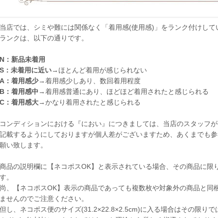
当店では、シミや難には関係なく「着用感(使用感)」をランク付けして
ランクは、以下の通りです。
N：新品未着用
S：未着用に近い
→ほとんど着用が感じられない
A：着用感少
→着用感少しあり、数回着用程度
B：着用感中
→着用感普通にあり、ほどほど着用されたと感じられる
C：着用感大
→かなり着用されたと感じられる
コンディションにおける『におい』につきましては、当店のスタッフが
記載するようにしておりますが個人差がございますため、あくまでも参
願い致します。
商品の説明欄に【ネコポスOK】と表示されている場合、その商品に限
す。
尚、【ネコポスOK】表示の商品であっても複数枚や対象外の商品と同
ませんのでご注意ください。
但し、ネコポス便のサイズ(31.2×22.8×2.5cm)に入る場合はその限